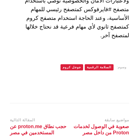
ولاعتبارات الأمان والخصوصية نوصي باستخدام
متصفح #فايرفوكس كمتصفح رئيسي للمهام
الأساسية، وعند الحاجة استخدام متصفح كروم
كمتصفح ثانوي لأي مهام فرعية قد نحتاج خلالها
لمتصفح آخر.
وسوم:
السلامة الرقمية
جوجل كروم
التنقل
مواضيع سابقة
المقالة التالية
صعوبة في الوصول لخدمات
حجب نطاق proton.me عن
بين
Proton من داخل مصر
المستخدمين في مصر