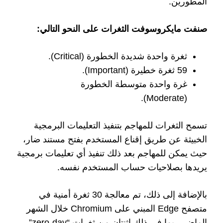
المطورين.
صنفت مايكروسوفت الثغرات على النحو التالي:
ثغرة واحدة شديدة الخطورة (Critical).
59 ثغرة خطيرة (Important).
غرة واحدة متوسطة الخطورة
(Moderate).
تسمح الثغرات للمهاجم بتنفيذ التعليمات البرمجية
الخبيثة عن طريق إقناع المستخدم بفتح مستند ضار،
حيث يمكن للمهاجم بعد ذلك تنفيذ أي تعليمات برمجية
يريدها بصلاحيات حساب المستخدم نفسه.
بالإضافة إلى ذلك، تم معالجة 30 ثغرة أمنية في
متصفح Edge المبني على Chromium خلال الشهر
الماضي، بما في ذلك اثنتان من ثغرات “zero-day”