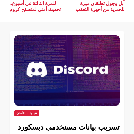
آبل وجول تطلقان ميزة
للمرة الثالثة في أسبوع..
بين
للحماية من أجهزة التعقب
تحديث أمني لمتصفح كروم
التدوينات
تنبيهات الأمان
تسريب بيانات مستخدمي ديسكورد