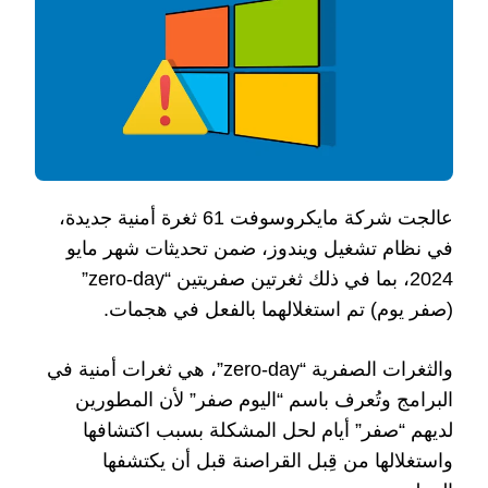
عالجت شركة مايكروسوفت 61 ثغرة أمنية جديدة،
في نظام تشغيل ويندوز، ضمن تحديثات شهر مايو
2024، بما في ذلك ثغرتين صفريتين “zero-day”
(صفر يوم) تم استغلالهما بالفعل في هجمات.
والثغرات الصفرية “zero-day”، هي ثغرات أمنية في
البرامج وتُعرف باسم “اليوم صفر” لأن المطورين
لديهم “صفر” أيام لحل المشكلة بسبب اكتشافها
واستغلالها من قِبل القراصنة قبل أن يكتشفها