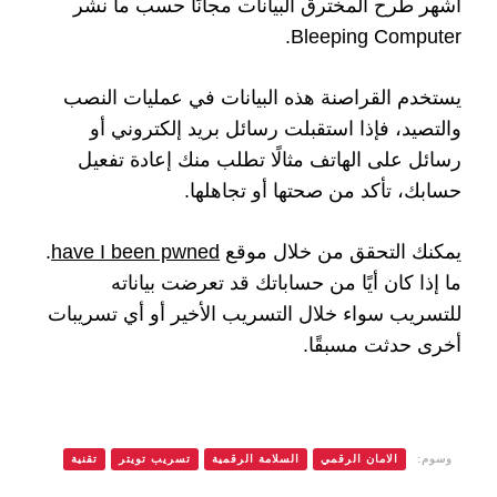
أشهر طرح المخترق البيانات مجانًا حسب ما نشر
Bleeping Computer.
يستخدم القراصنة هذه البيانات في عمليات النصب
والتصيد، فإذا استقبلت رسائل بريد إلكتروني أو
رسائل على الهاتف مثالًا تطلب منك إعادة تفعيل
حسابك، تأكد من صحتها أو تجاهلها.
يمكنك التحقق من خلال موقع
have I been pwned
.
ما إذا كان أيًا من حساباتك قد تعرضت بياناته
للتسريب سواء خلال التسريب الأخير أو أي تسريبات
أخرى حدثت مسبقًا.
وسوم:
الامان الرقمي
السلامة الرقمية
تسريب تويتر
تقنية