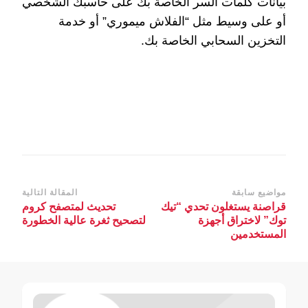
بيانات كلمات السر الخاصة بك على حاسبك الشخصي
أو على وسيط مثل “الفلاش ميموري” أو خدمة
التخزين السحابي الخاصة بك.
التنقل
مواضيع سابقة
المقالة التالية
قراصنة يستغلون تحدي “تيك
تحديث لمتصفح كروم
بين
توك” لاختراق أجهزة
لتصحيح ثغرة عالية الخطورة
التدوينات
المستخدمين