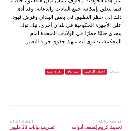
تثير هذه الحوادث مخاوف بشأن أمان التطبيق، خاصة
فيما يتعلق بإمكانية جمع البيانات والدعاية. وقد أدى
ذلك إلى حظر التطبيق في بعض البلدان وفرض قيود
على الأجهزة الحكومية في بلدان أخرى. تيك توك
يتحدى حاليًا حظرًا في الولايات المتحدة أمام
المحكمة، بدعوى أنه ينتهك حقوق حرية التعبير.
وسوم:
الامان الرقمي
تيك توك
ثغرة امنية
التنقل
مواضيع سابقة
المقالة التالية
تحديث كروم يُضعف أدوات
تسريب بيانات 33 مليون