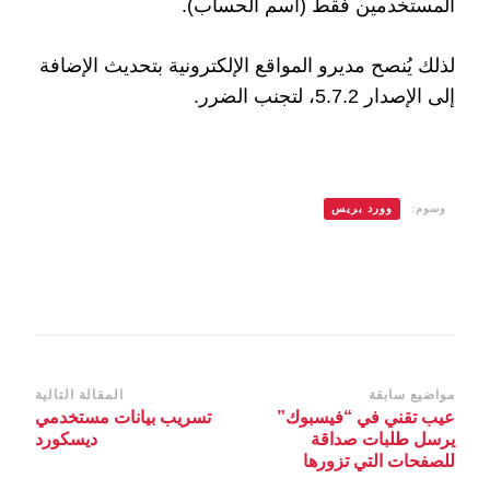
المستخدمين فقط (اسم الحساب).
لذلك يُنصح مديرو المواقع الإلكترونية بتحديث الإضافة
إلى الإصدار 5.7.2، لتجنب الضرر.
وسوم:
وورد بريس
التنقل
مواضيع سابقة
المقالة التالية
عيب تقني في “فيسبوك”
تسريب بيانات مستخدمي
بين
يرسل طلبات صداقة
ديسكورد
التدوينات
للصفحات التي تزورها