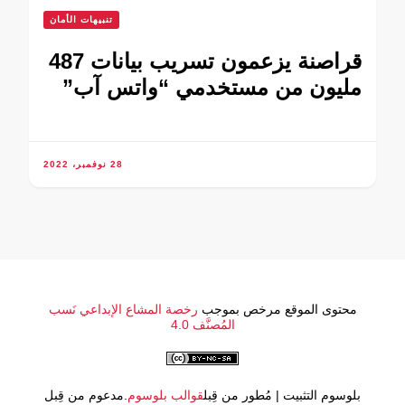
تنبيهات الأمان
قراصنة يزعمون تسريب بيانات 487
مليون من مستخدمي “واتس آب”
28 نوفمبر، 2022
محتوى الموقع مرخص بموجب
رخصة المشاع الإبداعي نَسب
المُصنَّف 4.0
بلوسوم التثبيت | مُطور من قِبل
قوالب بلوسوم
.مدعوم من قِبل