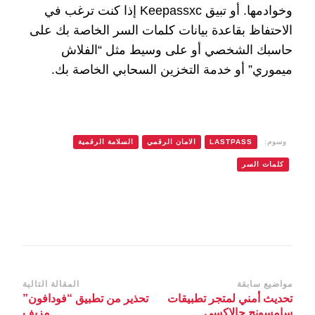
وخوادمها. أو تبيق Keepassxc إذا كنت ترغب في
الاحتفاظ بقاعدة بيانات كلمات السر الخاصة بك على
حاسبك الشخصي أو على وسيط مثل “الفلاش
ميموري” أو خدمة التخزين السحابي الخاصة بك.
وسوم:
LASTPASS
الامان الرقمي
السلامة الرقمية
كلمات السر
التنقل
مواضيع سابقة
المقالة التالية
تحديث أمني لمتجر تطبيقات
تحذير من تطبيق “فودافون”
بين
سامسونج جالاكسي
مزيف