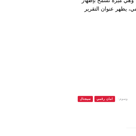
شائعات ادعت أن الثغرة متعلقة بميزة “Generate Link Preview” وهي ميزة تسمح بإظهار
ي، يظهر عنوان التقرير
وسوم:
امان رقمي
سيجنال