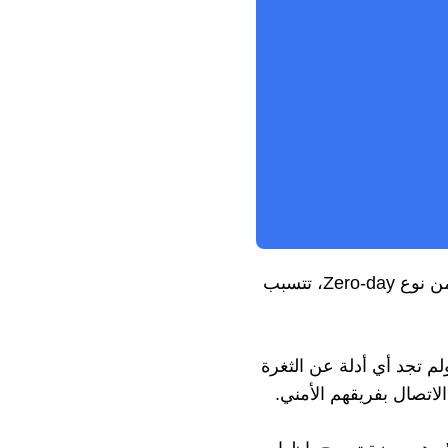
نفى Signal Messenger الشائعات المنتشرة بخصوص وجود ثغرة من نوع Zero-day، تتسبب
 “X” أنها أجرت تحقيقًا ولم تجد أي أدلة عن الثغرة
اتصال بفريقهم الأمني.