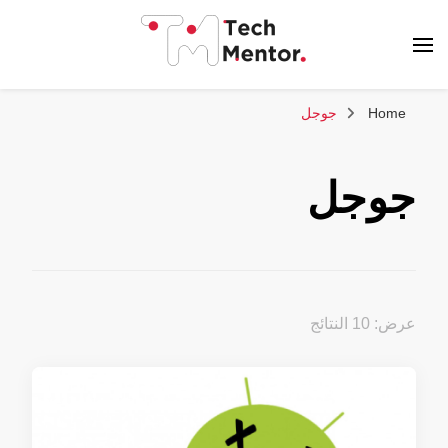
تك مينتور
Home
جوجل
جوجل
عرض: 10 النتائج