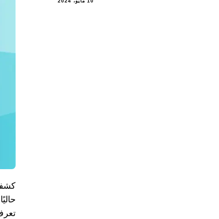
10 مايو، 2024
حاليً
تعرف برمز CVE-2024-4671، 