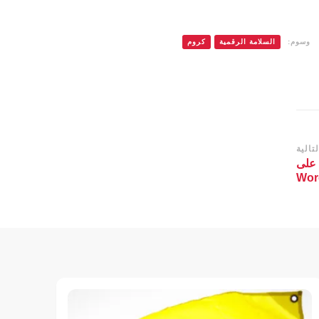
وسوم:
السلامة الرقمية
كروم
تالية
ثغرة خطيرة في إضافة LiteSpeed Cache على
Wor