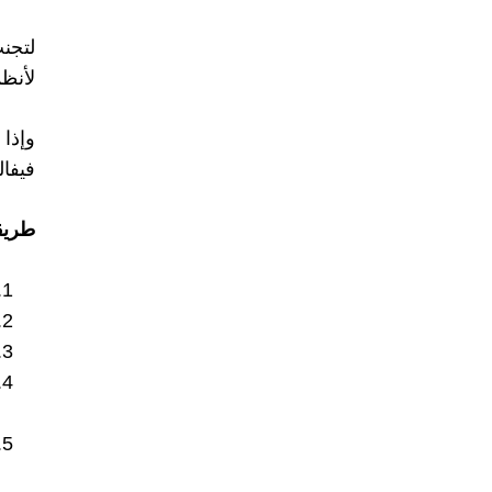
لتجن
لأنظمة تش
وإذا
فيفال
طريق