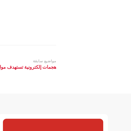
التنقل
مواضيع سابقة
هجمات إلكترونية تستهدف موا
بين
التدوينات