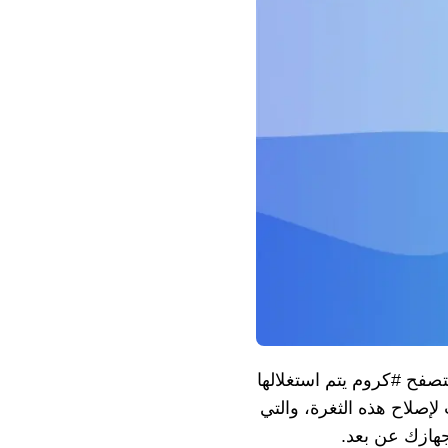
ية خطيرة في متصفح #كروم يتم استغلالها
إصلاح هذه الثغرة، والتي