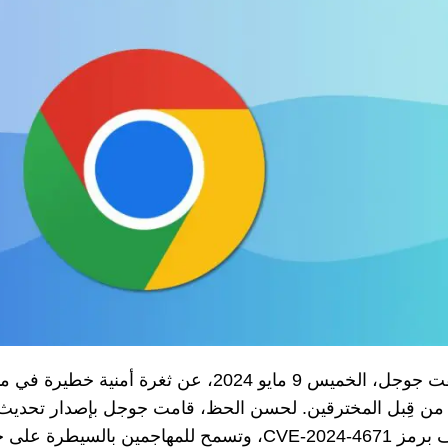
كشفت جوجل، الخميس 9 مايو 2024، عن ثغرة أمن
ا من قِبل المخترقين. لحسن الحظ، قامت جوجل بإصدار تحديث ل
وتسمح للمهاجمين بالسيطرة على جهازك عن بعد.