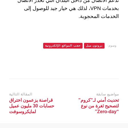
تدعم الاتصال من داخل البلدان التي تحذر الاتصال
بخدمات VPN، لذلك هي خيار جيد للوصول إلى
الخدمات المحجوبة.
وسوم:
بروتون ميل
حجب المواقع الإلكترونية
التنقل
مواضيع سابقة
المقالة التالية
تحديث أمني لـ”كروم”
قراصنة يزعمون اختراق
بين
لتصحيح ثغرة من نوع
حسابات 30 مليون عميل
التدوينات
“Zero-day”
لمايكروسوفت