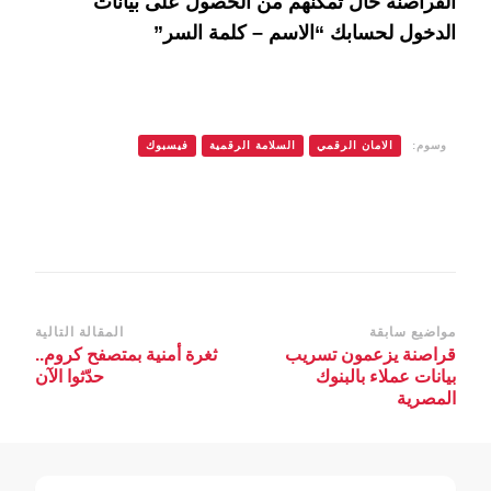
القراصنة حال تمكنهم من الحصول على بيانات
الدخول لحسابك “الاسم – كلمة السر”
وسوم:
الامان الرقمي
السلامة الرقمية
فيسبوك
التنقل
مواضيع سابقة
المقالة التالية
قراصنة يزعمون تسريب
ثغرة أمنية بمتصفح كروم..
بين
بيانات عملاء بالبنوك
حدّثوا الآن
التدوينات
المصرية