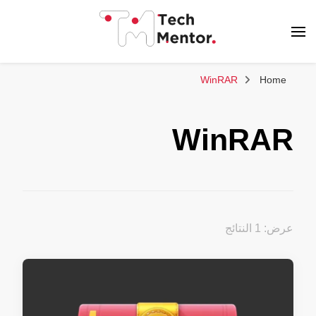
تك مينتور
WinRAR
Home
WinRAR
عرض: 1 النتائج